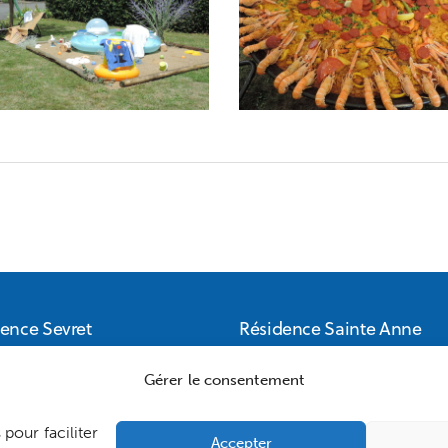
ence Sevret
Résidence Sainte Anne
AB – EHPAD SEVRET
ACAOAB – EHPAD SAINTE
Gérer le consentement
 de Sevret
ANNE
 pour faciliter
0 Chémillé-en-anjou
2, rue du Bourg Joly 4912
Accepter