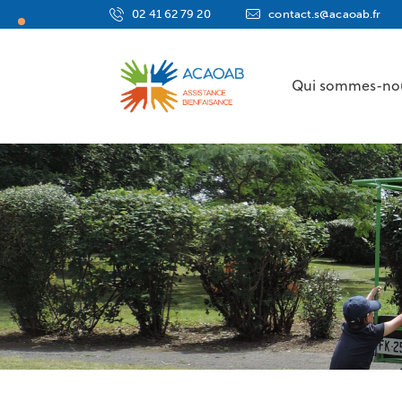
02 41 62 79 20
contact.s@acaoab.fr
Qui sommes-no