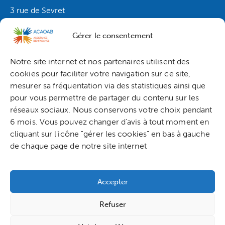
3 rue de Sevret
49120 Chémillé-en-anjou
Gérer le consentement
contact.s@acaoab.fr
02.41.62.79.20
Notre site internet et nos partenaires utilisent des
Résidence de Sevret
Résidence de Sevret
cookies pour faciliter votre navigation sur ce site,
mesurer sa fréquentation via des statistiques ainsi que
Résidence Sainte Anne
pour vous permettre de partager du contenu sur les
réseaux sociaux. Nous conservons votre choix pendant
ACAOAB – EHPAD SAINTE ANNE
6 mois. Vous pouvez changer d'avis à tout moment en
2, rue du Bourg Joly 49125 Tiercé 02.41.42.62.96
cliquant sur l'icône "gérer les cookies" en bas à gauche
de chaque page de notre site internet
Résidence du Prieuré
ACAOAB – EHPAD LE PRIEURE
Accepter
1 place de l’abbaye
49310 Montilliers 02.41.75.81.39
Refuser
EHPAD LE Prieuré