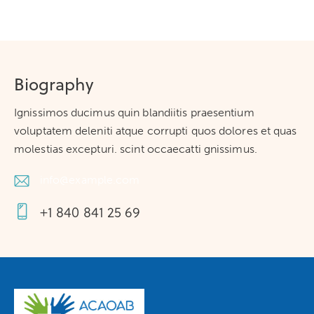
Biography
Ignissimos ducimus quin blandiitis praesentium
voluptatem deleniti atque corrupti quos dolores et quas
molestias excepturi. scint occaecatti gnissimus.
info@example.com
E-
+1 840 841 25 69
m
Té
ail
lé
:
ph
on
e: