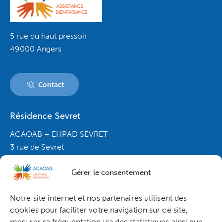
5 rue du haut pressoir
49000 Angers
Contact
Résidence Sevret
ACAOAB – EHPAD SEVRET
3 rue de Sevret
49120 Chémillé-en-anjou
Gérer le consentement
contact.s@acaoab.fr
02.41.62.79.20
Notre site internet et nos partenaires utilisent des
Résidence de Sevret
Résidence de Sevret
cookies pour faciliter votre navigation sur ce site,
mesurer sa fréquentation via des statistiques ainsi que